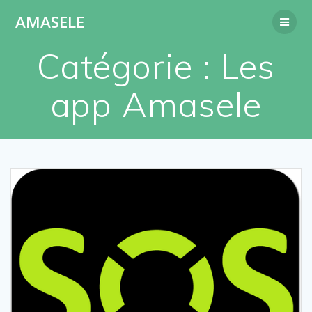
Passer
AMASELE
au
contenu
Catégorie :
Les
app Amasele