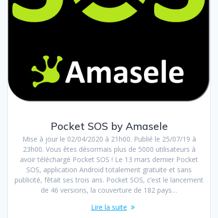
Pocket SOS by Amasele
Mise à jour le 02/04/2020 à 21h00. Publié le 25/07/19 à
23h00. Vous êtes désormais plus de 5000 utilisateurs à
avoir téléchargé Pocket SOS ! Le 13 mars dernier Pocket
SOS, application Android totalement gratuite et sans
publicité, fêtait ses trois ans. Pocket SOS, c’est le lancement
de 46 versions, la couverture de 182 pays…
Lire la suite