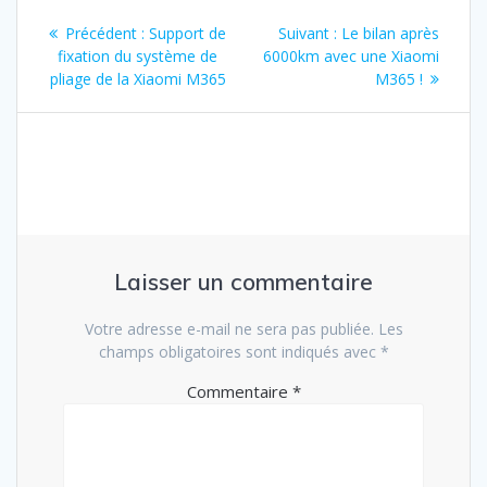
Navigation
Article
Article
Précédent :
Support de
Suivant :
Le bilan après
de
précédent
suivant
fixation du système de
6000km avec une Xiaomi
:
:
pliage de la Xiaomi M365
M365 !
l’article
Laisser un commentaire
Votre adresse e-mail ne sera pas publiée.
Les
champs obligatoires sont indiqués avec
*
Commentaire
*