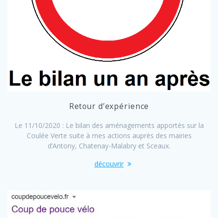
Retour d’expérience
Le 11/10/2020 : Le bilan des aménagements apportés sur la
Coulée Verte suite à mes actions auprès des mairies
d’Antony, Chatenay-Malabry et Sceaux.
découvrir