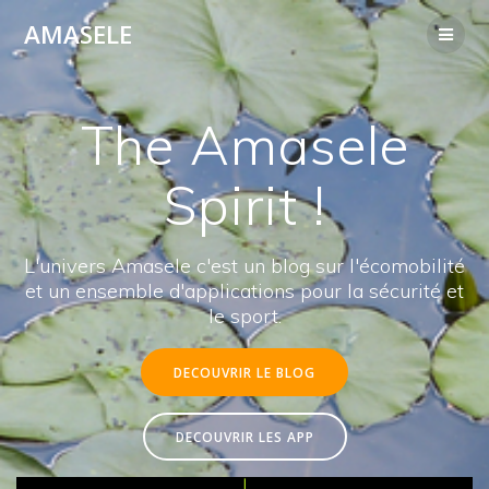
Passer
AMASELE
au
contenu
The Amasele
Spirit !
L'univers Amasele c'est un blog sur l'écomobilité
et un ensemble d'applications pour la sécurité et
le sport.
DECOUVRIR LE BLOG
DECOUVRIR LES APP