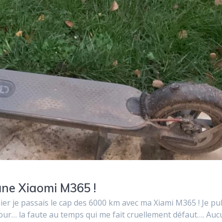
une Xiaomi M365 !
ier je passais le cap des 6000 km avec ma Xiami M365 ! Je pu
 jour… la faute au temps qui me fait cruellement défaut…. Au