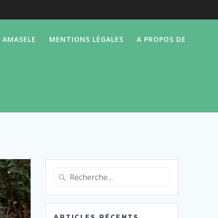
P AMASELE
MENTIONS LÉGALES
A PROPOS DE
Recherche
pour
:
ARTICLES RÉCENTS