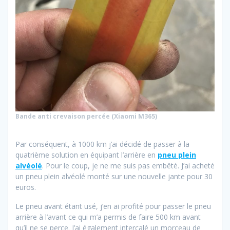
Bande anti crevaison percée (Xiaomi M365)
Par conséquent, à 1000 km j’ai décidé de passer à la
quatrième solution en équipant l’arrière en
pneu plein
alvéolé
. Pour le coup, je ne me suis pas embêté. J’ai acheté
un pneu plein alvéolé monté sur une nouvelle jante pour 30
euros.
Le pneu avant étant usé, j’en ai profité pour passer le pneu
arrière à l’avant ce qui m’a permis de faire 500 km avant
qu’il ne se perce. J’ai également intercalé un morceau de