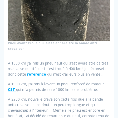
Pneu avant troué qui laisse apparaître la bande anti
crevaison
A 1500 km j’ai mis un pneu neuf qui s’est avéré être de très
mauvaise qualité car il s’est troué à 400 km ! Je déconseille
donc cette
référence
qui n’est d’ailleurs plus en vente …
A 1900 km, j’ai mis à l’avant un pneu renforcé de marque
CST
qui m’a permis de faire 1000 km sans problème.
A 2900 km, nouvelle crevaison cette fois due à la bande
anti crevaison sans doute un peu trop longue et qui se
chevauchait à l’intérieur … Même si le pneu est encore en
bon état, j’ai décidé de repartir sur du neuf, compte tenu de