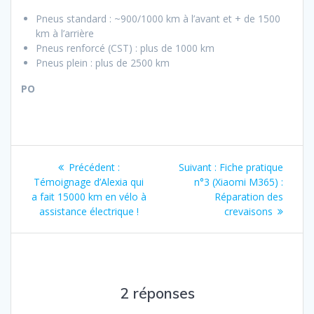
Pneus standard : ~900/1000 km à l’avant et + de 1500
km à l’arrière
Pneus renforcé (CST) : plus de 1000 km
Pneus plein : plus de 2500 km
PO
Navigation
Article
Article
Précédent :
Suivant :
Fiche pratique
de
précédent
suivant
Témoignage d’Alexia qui
n°3 (Xiaomi M365) :
:
:
a fait 15000 km en vélo à
Réparation des
l’article
assistance électrique !
crevaisons
2 réponses