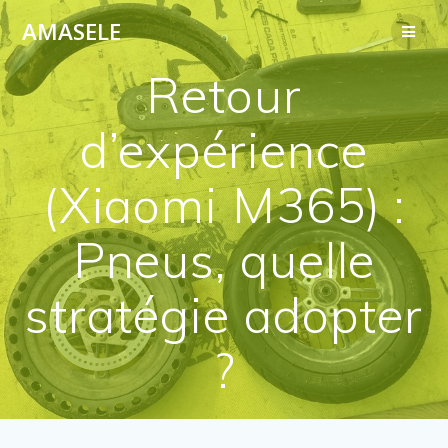
Passer
AMASELE
au
contenu
Retour
d’expérience
(Xiaomi M365) :
Pneus, quelle
stratégie adopter
?