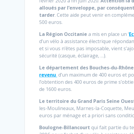
février 2020 à fin juin 2020.
Attention la d
alloués par l’enveloppe, par conséquent
tarder
. Cette aide peut venir en complém
500 euros.
La Région Occitanie
a mis en place un ‘
E
d’un vélo à assistance électrique répondan
et si vous n’êtes pas imposable, vient s’aj
sécurité (casque, éclairage, …).
Le département des Bouches-du-Rhône
revenu
d’un maximum de 400 euros et pouv
l’obtention des 400 euros de prime s’obtie
de 1600 euros.
Le territoire du Grand Paris Seine Oues
les-Moulineaux, Marnes-la-Coquette, Meud
euros par ménage et a priori sans conditi
Boulogne-Billancourt
qui fait partie du