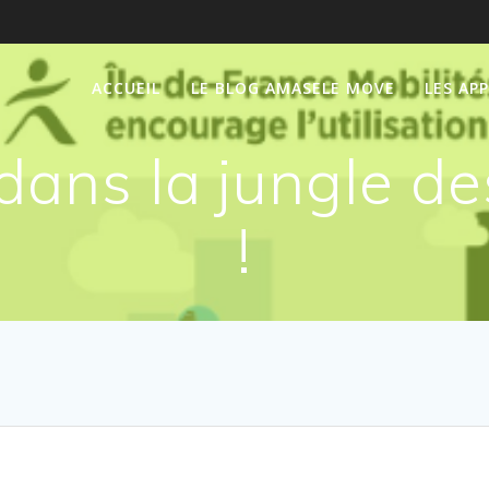
ACCUEIL
LE BLOG AMASELE MOVE
LES AP
 dans la jungle d
!