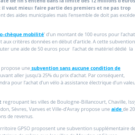
ate de fin s’entend dans la limite des 12 millions d’euro
 il vaut mieu
x
faire partie des premiers et ne pas trop
ent des aides municipales mais l’ensemble de doit pas excéde
co-chèque mobilité
’ d’un montant de 100 euros pour l’acha
t aux critères données en début d’article. A cette subvention
outer une aide de 50 euros pour l’achat de matériel dédié la
propose une
subvention sans aucune condition de
ant aller jusqu’à 25% du prix d’achat. Par conséquent,
ndra pour l’achat d’un vélo à assistance électrique d’un vale
t
regroupant les villes de Boulogne-Billancourt, Chaville, Iss
on, Sèvres, Vanves et Ville-d’Avray propose une
aide
de 2
ons de revenus.
 territoire GPSO proposent une subvention supplémentaire d