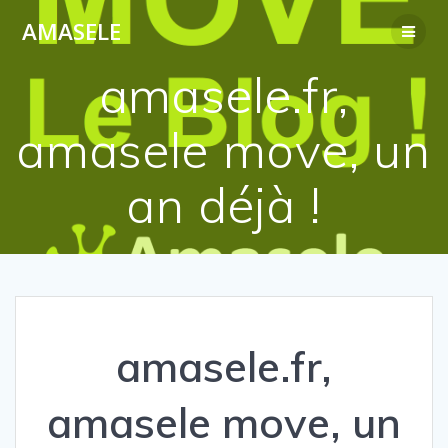
Passer
AMASELE
au
contenu
amasele.fr,
amasele move, un
an déjà !
amasele.fr,
amasele move, un