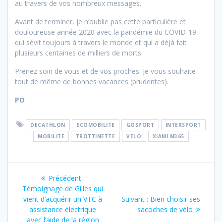
au travers de vos nombreux messages.
Avant de terminer, je n’oublie pas cette particulière et
douloureuse année 2020 avec la pandémie du COVID-19
qui sévit toujours à travers le monde et qui a déjà fait
plusieurs centaines de milliers de morts.
Prenez soin de vous et de vos proches. Je vous souhaite
tout de même de bonnes vacances (prudentes).
PO
DECATHLON
ECOMOBILITE
GOSPORT
INTERSPORT
MOBILITE
TROTTINETTE
VELO
XIAMI M365
Navigation
Article
Précédent :
de
précédent
Témoignage de Gilles qui
:
Article
vient d’acquérir un VTC à
Suivant :
Bien choisir ses
l’article
suivant
assistance électrique
sacoches de vélo
:
avec l’aide de la région