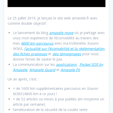
Le 25 juillet 2019, je lançais le site web amasele.fr avec
comme double objectif :
Le lancement du blog
amasele move
où je partage avec
vous mon expérience de l’écomobilité au travers des
mes
4600 km parcourus
avec ma trottinette
Xiaomi
M365
,
l’actualité sur l’écomobilité et la réglementation
,
des fiches pratiques
et
des témoignages
pour vous
donner l’envie de sauter le pas.
La communication sur les
applications
:
Pocket SOS by
Amasele
,
Amasele Guard
et
Amasele Fit
Un an après, c’est :
+ de 1600 km supplémentaires parcourus en
Xiaomi
M365
(4600 km à ce jour) !
+ de 52 articles ou mises à jour publiés (en moyenne un
article par semaine)
l’amélioration de la sécurité de la coulée verte