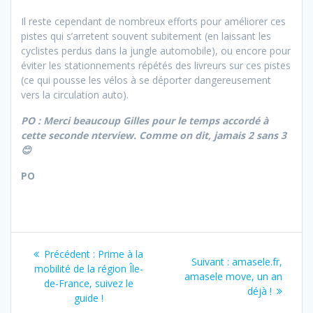
Il reste cependant de nombreux efforts pour améliorer ces
pistes qui s’arretent souvent subitement (en laissant les
cyclistes perdus dans la jungle automobile), ou encore pour
éviter les stationnements répétés des livreurs sur ces pistes
(ce qui pousse les vélos à se déporter dangereusement
vers la circulation auto).
PO : Merci beaucoup Gilles pour le temps accordé à
cette seconde nterview. Comme on dit, jamais 2 sans 3
😊
PO
Navigation
Article
Précédent :
Prime à la
Article
Suivant :
amasele.fr,
de
précédent
mobilité de la région Île-
suivant
amasele move, un an
:
de-France, suivez le
:
déjà !
l’article
guide !