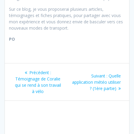
Sur ce blog, je vous proposerai plusieurs articles,
témoignages et fiches pratiques, pour partager avec vous
mon expérience et vous donnez envie de basculer vers ces
nouveaux modes de transport.
PO
Navigation
Article
Précédent :
Article
Suivant :
Quelle
de
précédent
Témoignage de Coralie
suivant
application météo utiliser
:
qui se rend à son travail
:
? (1ère partie)
l’article
à vélo