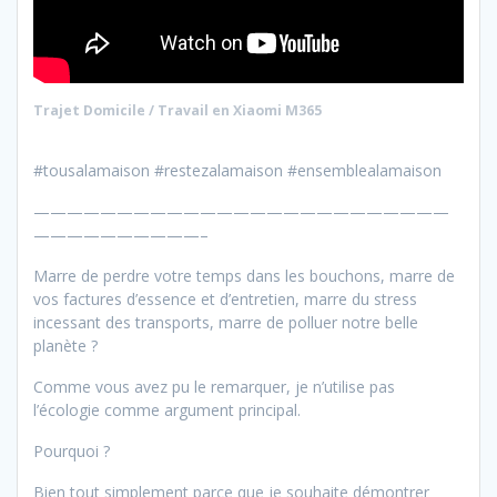
Trajet Domicile / Travail en Xiaomi M365
#tousalamaison #restezalamaison #ensemblealamaison
—————————————————————————
——————————–
Marre de perdre votre temps dans les bouchons, marre de
vos factures d’essence et d’entretien, marre du stress
incessant des transports, marre de polluer notre belle
planète ?
Comme vous avez pu le remarquer, je n’utilise pas
l’écologie comme argument principal.
Pourquoi ?
Bien tout simplement parce que je souhaite démontrer