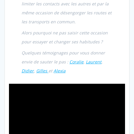
limiter les contacts avec les autres et par la
même occasion de désengorger les routes et
les transports en commun.
Alors pourquoi ne pas saisir cette occasion
pour essayer et changer ses habitudes ?
Quelques témoignages pour vous donner
envie de sauter le pas :
Coralie
,
Laurent
,
Didier
,
Gilles
et
Alexia