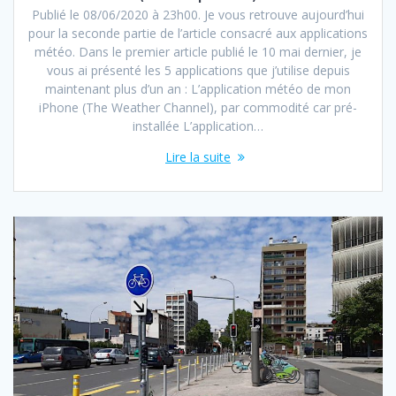
Publié le 08/06/2020 à 23h00. Je vous retrouve aujourd’hui
pour la seconde partie de l’article consacré aux applications
météo. Dans le premier article publié le 10 mai dernier, je
vous ai présenté les 5 applications que j’utilise depuis
maintenant plus d’un an : L’application météo de mon
iPhone (The Weather Channel), par commodité car pré-
installée L’application…
Lire la suite