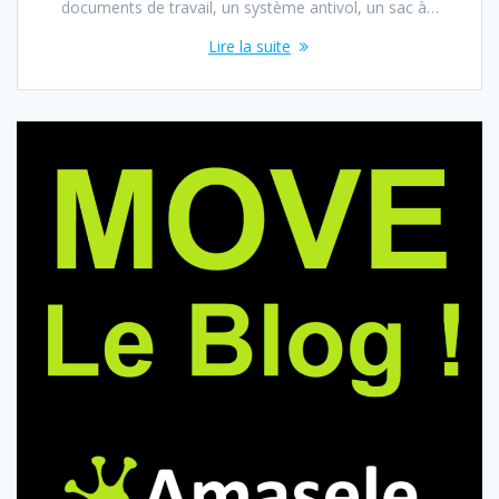
documents de travail, un système antivol, un sac à…
Lire la suite