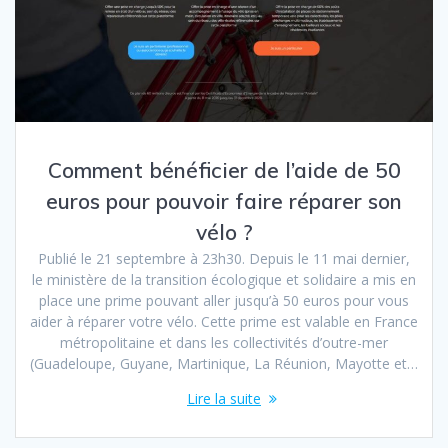
Comment bénéficier de l’aide de 50
euros pour pouvoir faire réparer son
vélo ?
Publié le 21 septembre à 23h30. Depuis le 11 mai dernier,
le ministère de la transition écologique et solidaire a mis en
place une prime pouvant aller jusqu’à 50 euros pour vous
aider à réparer votre vélo. Cette prime est valable en France
métropolitaine et dans les collectivités d’outre-mer
(Guadeloupe, Guyane, Martinique, La Réunion, Mayotte et…
Lire la suite