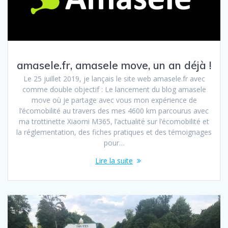
amasele.fr, amasele move, un an déjà !
Le 25 juillet 2019, je lançais le site web amasele.fr avec
comme double objectif : Le lancement du blog amasele
move où je partage avec vous mon expérience de
l’écomobilité au travers des mes 4600 km parcourus avec
ma trottinette Xiaomi M365, l’actualité sur l’écomobilité et
la réglementation, des fiches pratiques et des témoignages
pour…
Lire la suite