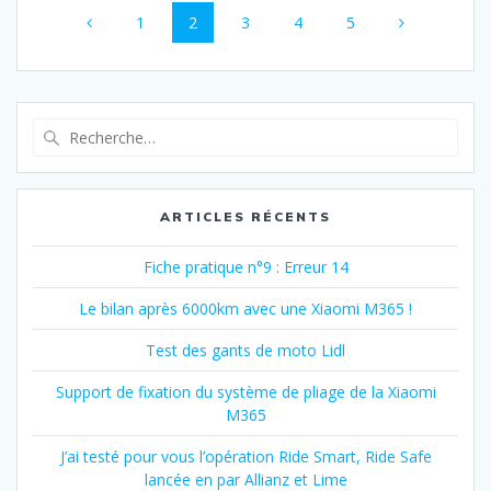
Page
Page
Page
Page
Page
1
2
3
4
5
au
sein
des
Recherche
pour
articles
:
ARTICLES RÉCENTS
Fiche pratique n°9 : Erreur 14
Le bilan après 6000km avec une Xiaomi M365 !
Test des gants de moto Lidl
Support de fixation du système de pliage de la Xiaomi
M365
J’ai testé pour vous l’opération Ride Smart, Ride Safe
lancée en par Allianz et Lime