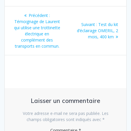
Navigation
Article
Précédent :
de
précédent
Témoignage de Laurent
Article
Suivant :
Test du kit
:
qui utilise une trottinette
suivant
d’éclairage OMERIL, 2
l’article
électrique en
:
mois, 400 km
complément des
transports en commun.
Laisser un commentaire
Votre adresse e-mail ne sera pas publiée.
Les
champs obligatoires sont indiqués avec
*
Commentaire
*